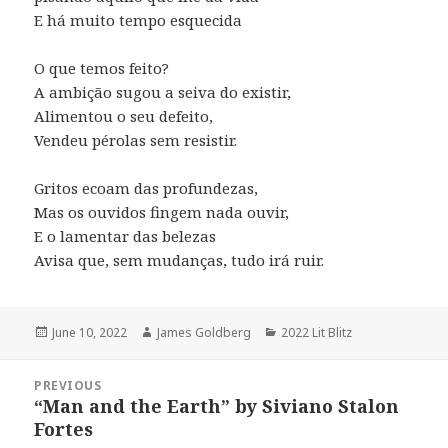
E há muito tempo esquecida
O que temos feito?
A ambição sugou a seiva do existir,
Alimentou o seu defeito,
Vendeu pérolas sem resistir.
Gritos ecoam das profundezas,
Mas os ouvidos fingem nada ouvir,
E o lamentar das belezas
Avisa que, sem mudanças, tudo irá ruir.
Posted
June 10, 2022
Author
James Goldberg
Categories
2022 Lit Blitz
on
Post
PREVIOUS
navigation
“Man and the Earth” by Siviano Stalon
Previous
Fortes
post: